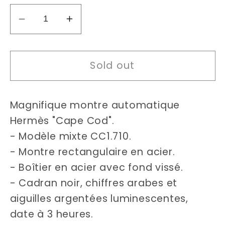
Decrease
Increase
quantity
quantity
for
for
Sold out
Hermès
Hermès
Cape
Cape
Cod
Cod
Magnifique montre automatique
CC1.710
CC1.710
watch
watch
Hermès "Cape Cod".
- Modèle mixte CC1.710.
- Montre rectangulaire en acier.
- Boîtier en acier avec fond vissé.
- Cadran noir, chiffres arabes et
aiguilles argentées luminescentes,
date à 3 heures.