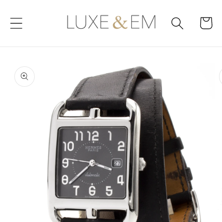
Skip to
content
Cart
Skip to
product
information