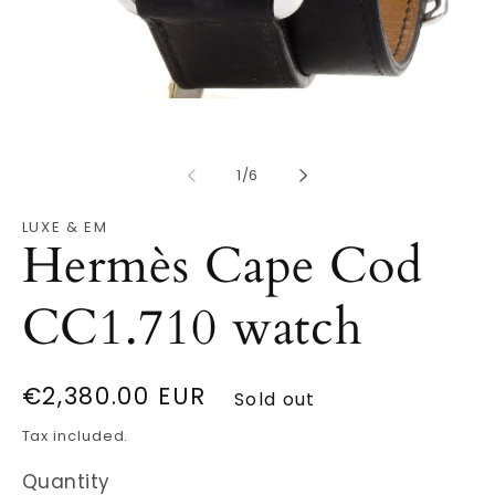
Open
O
media
m
1
2
in
in
modal
of
m
1
/
6
LUXE & EM
Hermès Cape Cod
CC1.710 watch
Regular
€2,380.00 EUR
Sold out
price
Tax included.
Quantity