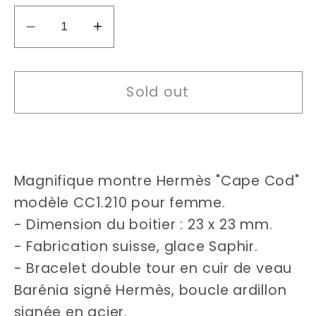
Decrease
Increase
quantity
quantity
for
for
Sold out
Hermès
Hermès
Cape
Cape
Cod
Cod
CC1.210
CC1.210
watch
watch
Magnifique montre Hermès "Cape Cod"
modèle CC1.210 pour femme.
- Dimension du boitier : 23 x 23 mm.
- Fabrication suisse, glace Saphir.
- Bracelet double tour en cuir de veau
Barénia signé Hermès, boucle ardillon
signée en acier.