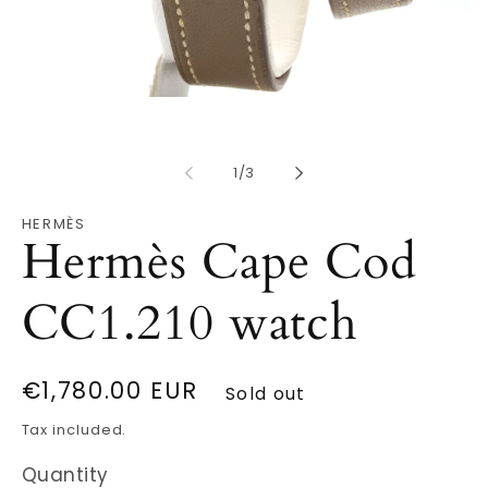
Open
O
media
m
1
2
in
in
modal
of
m
1
/
3
HERMÈS
Hermès Cape Cod
CC1.210 watch
Regular
€1,780.00 EUR
Sold out
price
Tax included.
Quantity