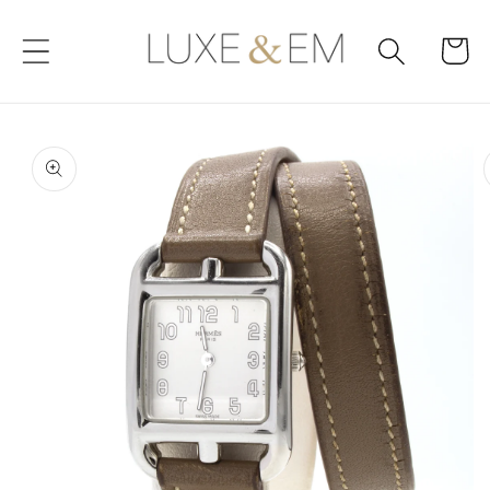
Skip to
content
Cart
Skip to
product
information